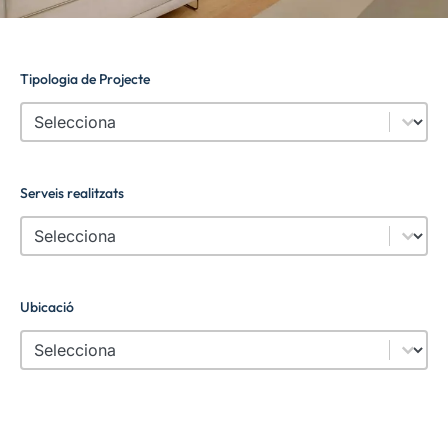
Tipologia de Projecte
Tipologia de Projecte
Select content
Serveis realitzats
Serveis realitzats
Select content
Ubicació
Ubicació
Select content