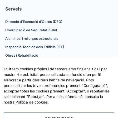
Serveis
Direcció d’Execució d’Obres (DEO)
Coordinació de Seguretat i Salut
Aluminosi i reforços estructurals
Inspecció Tècnica dels Edificis (ITE)
Obres i Rehabilitació
Navegació
Utilitzem cookies pròpies i de tercers amb fins analítics i per
mostrar-te publicitat personalitzada en funció d'un perfil
elaborat a partir dels teus hàbits de navegació. Pots
L’Estudi
personalitzar les teves preferències prement "Configuració",
Projectes
acceptar totes les cookies prement "Acceptar", o rebutjar-les
seleccionant "Rebutjar". Per a més informació, consulta la
Contacte
nostra
Política de cookies
.