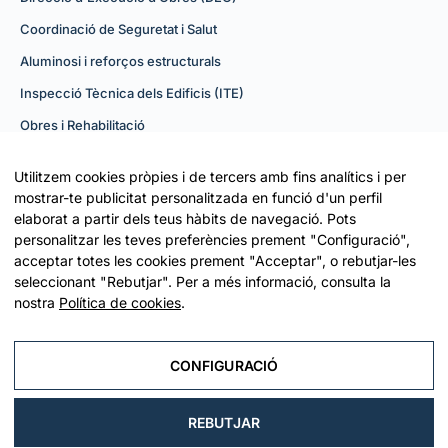
Coordinació de Seguretat i Salut
Aluminosi i reforços estructurals
Inspecció Tècnica dels Edificis (ITE)
Obres i Rehabilitació
Navegació
Utilitzem cookies pròpies i de tercers amb fins analítics i per
mostrar-te publicitat personalitzada en funció d'un perfil
elaborat a partir dels teus hàbits de navegació. Pots
L’Estudi
personalitzar les teves preferències prement "Configuració",
Projectes
acceptar totes les cookies prement "Acceptar", o rebutjar-les
seleccionant "Rebutjar". Per a més informació, consulta la
Contacte
nostra
Política de cookies
.
CONFIGURACIÓ
© 2026 BARCELONA ARQUITECTURA. TOTS ELS
DRETS RESERVATS.
AVÍS LEGAL
REBUTJAR
POLÍTICA DE PRIVACITAT
POLÍTICA DE COOKIES